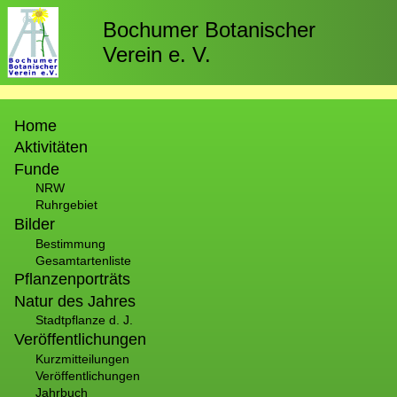
Direkt
zum
Bochumer Botanischer
Inhalt
Verein e. V.
Hauptnavigation
Home
Aktivitäten
Funde
NRW
Ruhrgebiet
Bilder
Bestimmung
Gesamtartenliste
Pflanzenporträts
Natur des Jahres
Stadtpflanze d. J.
Veröffentlichungen
Kurzmitteilungen
Veröffentlichungen
Jahrbuch