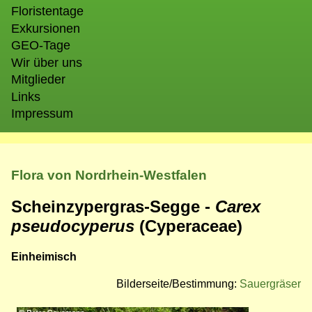
Floristentage
Exkursionen
GEO-Tage
Wir über uns
Mitglieder
Links
Impressum
Flora von Nordrhein-Westfalen
Scheinzypergras-Segge -
Carex
pseudocyperus
(Cyperaceae)
Einheimisch
Bilderseite/Bestimmung:
Sauergräser