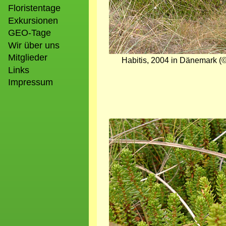
Floristentage
Exkursionen
GEO-Tage
Wir über uns
Mitglieder
Habitis, 2004 in Dänemark (©
Links
Impressum
Bild