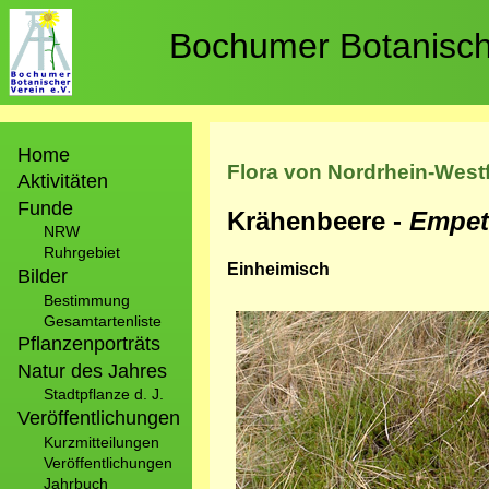
Direkt
zum
Bochumer Botanische
Inhalt
Hauptnavigation
Home
Flora von Nordrhein-West
Aktivitäten
Funde
Krähenbeere -
Empet
NRW
Ruhrgebiet
Einheimisch
Bilder
Bestimmung
Bild
Gesamtartenliste
Pflanzenporträts
Natur des Jahres
Stadtpflanze d. J.
Veröffentlichungen
Kurzmitteilungen
Veröffentlichungen
Jahrbuch