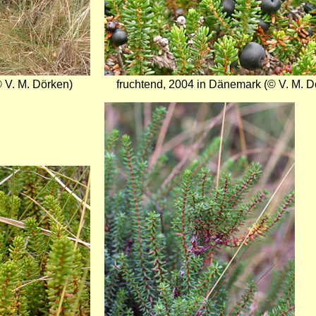
 V. M. Dörken)
fruchtend, 2004 in Dänemark (© V. M. D
Bild