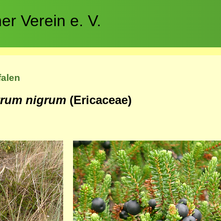
r Verein e. V.
falen
rum nigrum
(Ericaceae)
Bild