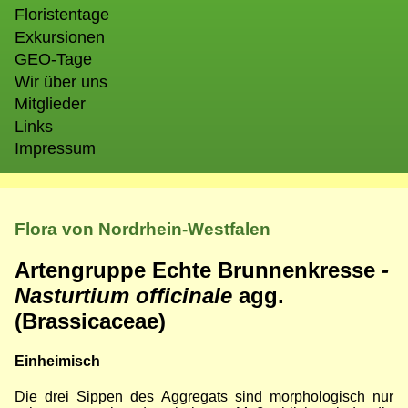
Floristentage
Exkursionen
GEO-Tage
Wir über uns
Mitglieder
Links
Impressum
Flora von Nordrhein-Westfalen
Artengruppe Echte Brunnenkresse
-
Nasturtium officinale
agg.
(Brassicaceae)
Einheimisch
Die drei Sippen des Aggregats sind morphologisch nur