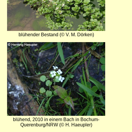
blühender Bestand (© V. M. Dörken)
Bild
blühend, 2010 in einem Bach in Bochum-
Querenburg/NRW (© H. Haeupler)