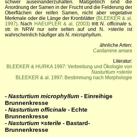
schwer auseinanderzuhalten. Maßgeblich sind die
Anordnung der Samen in der Frucht und die Felderung der
Oberflächen der reifen Samen, nicht aber vegetative
Merkmale oder die Länge der Kronblätter
(BLEEKER & al.
1997)
. Nach
HAEUPLER & al. (2003)
tritt
N. officinale
s.
str. in NRW nur sehr selten auf und N.
×
sterile ist
wahrscheinlich häufiger als
N. microphyllum
.
ähnliche Arten:
Cardamine amara
Literatur:
BLEEKER & HURKA 1997: Verbreitung und Ökologie von
Nasturtium
×
sterile
BLEEKER & al. 1997: Bestimmung nach Morphologie
- Nasturtium microphyllum
- Einreihige
Brunnenkresse
- Nasturtium officinale
- Echte
Brunnenkresse
- Nasturtium
×
sterile
- Bastard-
Brunnenkresse