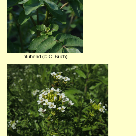
blühend (© C. Buch)
Bild