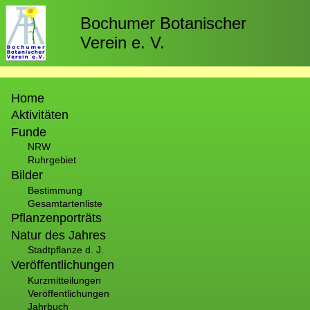
Direkt
zum
Bochumer Botanischer
Inhalt
Verein e. V.
Hauptnavigation
Home
Aktivitäten
Funde
NRW
Ruhrgebiet
Bilder
Bestimmung
Gesamtartenliste
Pflanzenporträts
Natur des Jahres
Stadtpflanze d. J.
Veröffentlichungen
Kurzmitteilungen
Veröffentlichungen
Jahrbuch