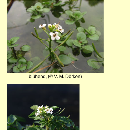
Bild
blühend, (© V. M. Dörken)
Bild