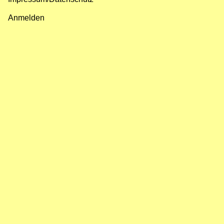
Fußzeilenmenü
Anmelden
Benutzermenü