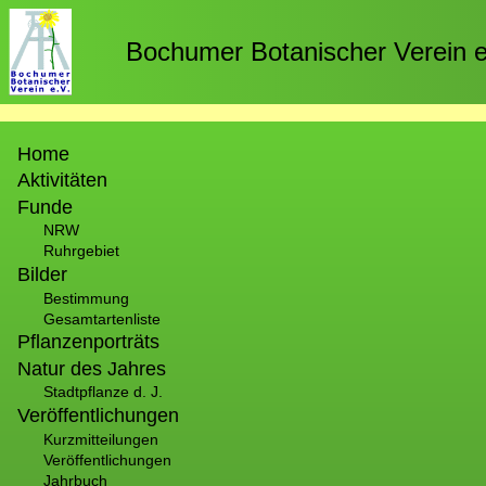
Direkt
zum
Bochumer Botanischer Verein e
Inhalt
Hauptnavigation
Home
Aktivitäten
Funde
NRW
Ruhrgebiet
Bilder
Bestimmung
Gesamtartenliste
Pflanzenporträts
Natur des Jahres
Stadtpflanze d. J.
Veröffentlichungen
Kurzmitteilungen
Veröffentlichungen
Jahrbuch