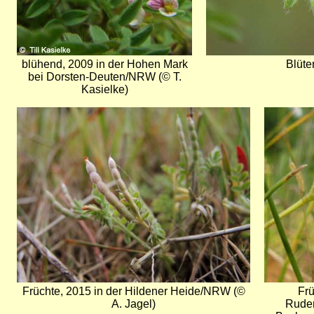
blühend, 2009 in der Hohen Mark
Blüte
bei Dorsten-Deuten/NRW (© T.
Kasielke)
Bild
Bild
Früchte, 2015 in der Hildener Heide/NRW (©
Frü
A. Jagel)
Rudera