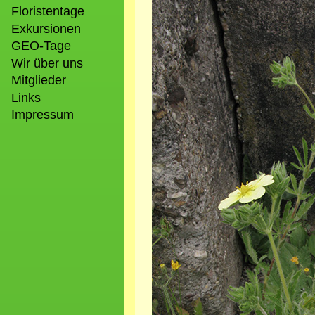
Bild
Floristentage
Exkursionen
GEO-Tage
Wir über uns
Mitglieder
Links
Impressum