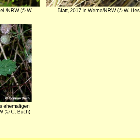
Heil/NRW (© W.
Blatt, 2017 in Werne/NRW (© W. Hes
es ehemaligen
 (© C. Buch)