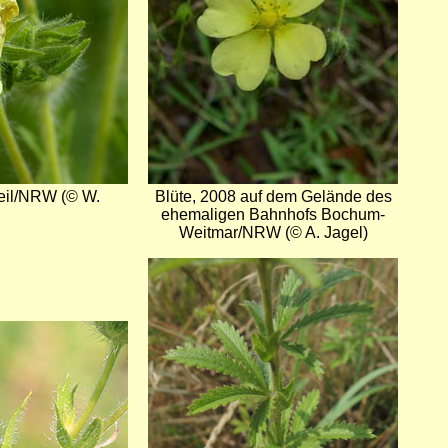
eil/NRW (© W.
Blüte, 2008 auf dem Gelände des
ehemaligen Bahnhofs Bochum-
Weitmar/NRW (© A. Jagel)
Bild