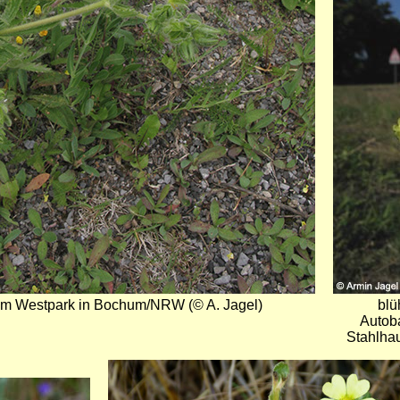
Bild
 im Westpark in Bochum/NRW (© A. Jagel)
blü
Autob
Stahlha
Bild