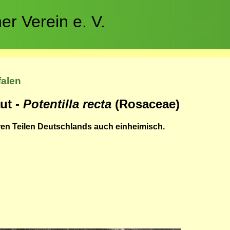
r Verein e. V.
falen
ut -
Potentilla recta
(Rosaceae)
ren Teilen Deutschlands auch einheimisch.