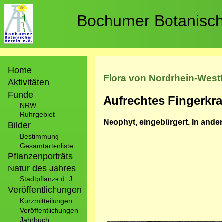
Direkt
zum
Bochumer Botanische
Inhalt
Hauptnavigation
Home
Flora von Nordrhein-West
Aktivitäten
Funde
Aufrechtes Fingerkra
NRW
Ruhrgebiet
Neophyt, eingebürgert. In ande
Bilder
Bestimmung
Gesamtartenliste
Pflanzenporträts
Natur des Jahres
Stadtpflanze d. J.
Veröffentlichungen
Kurzmitteilungen
Veröffentlichungen
Jahrbuch