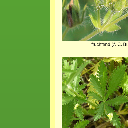
fruchtend (© C. B
Bild