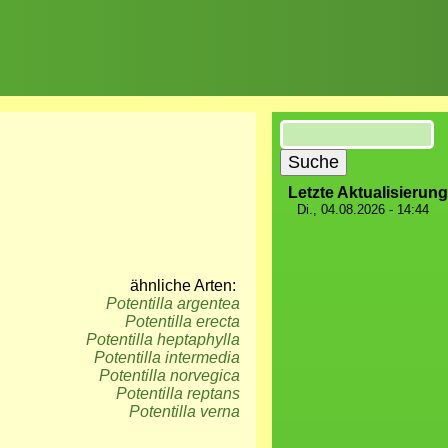
Suche
Letzte Aktualisierung
Di., 04.08.2026 - 14:44
ähnliche Arten:
Potentilla argentea
Potentilla erecta
Potentilla heptaphylla
Potentilla intermedia
Potentilla norvegica
Potentilla reptans
Potentilla verna