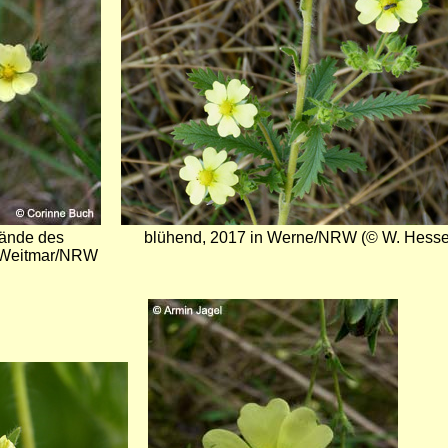
lände des
blühend, 2017 in Werne/NRW (© W. Hesse
-Weitmar/NRW
Bild