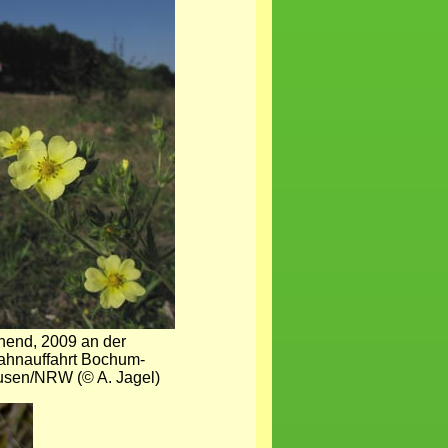
hend, 2009 an der
ahnauffahrt Bochum-
usen/NRW (© A. Jagel)