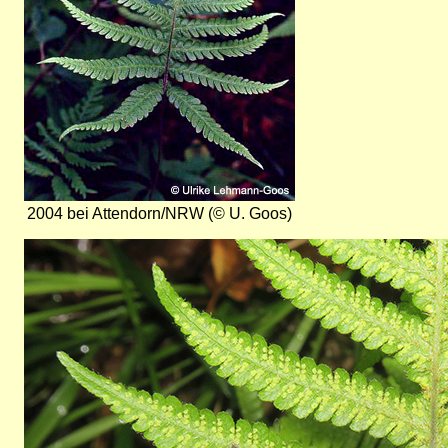
2004 bei Attendorn/NRW (© U. Goos)
Bild