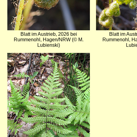
Blatt im Austrieb, 2026 bei
Blatt im Aust
Rummenohl, Hagen/NRW (© M.
Rummenohl, H
Lubienski)
Lubi
Bild