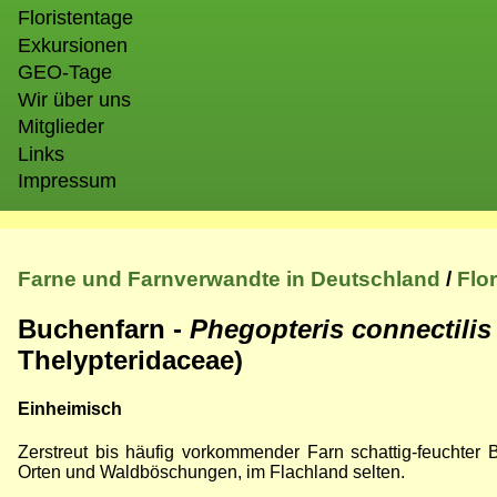
Floristentage
Exkursionen
GEO-Tage
Wir über uns
Mitglieder
Links
Impressum
Farne und Farnverwandte in Deutschland
/
Flo
Buchenfarn -
Phegopteris connectili
Thelypteridaceae)
Einheimisch
Zerstreut bis häufig vorkommender Farn schattig-feuchter 
Orten und Waldböschungen, im Flachland selten.