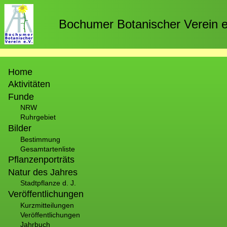
Direkt
zum
Bochumer Botanischer Verein e
Inhalt
Hauptnavigation
Home
Aktivitäten
Funde
NRW
Ruhrgebiet
Bilder
Bestimmung
Gesamtartenliste
Pflanzenporträts
Natur des Jahres
Stadtpflanze d. J.
Veröffentlichungen
Kurzmitteilungen
Veröffentlichungen
Jahrbuch