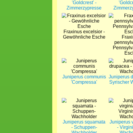
'Goldcrest' -
'Goldcr
Zimmerzypresse
Zimmerz
Bild
Bild
Fraxinus excelsior -
Gewöhnliche Esche
Frax
pennsylv
Pennsylv
Esc
Bild
Bild
Juniperus communis
Juniperus 
'Compressa'
Syrischer 
Bild
Bild
Juniperus squamata
Juniperus 
- Schuppen-
- Virgin
Wachholder
Wacho