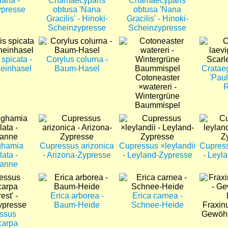
iana -
Chamaecyparis
Chamaecyparis
ypresse
obtusa 'Nana
obtusa 'Nana
Gracilis' - Hinoki-
Gracilis' - Hinoki-
Scheinzypresse
Scheinzypresse
Bild
Bild
Bild
spicata -
Corylus colurna -
einhasel
Baum-Hasel
Cratae
Cotoneaster
'Paul
×watereri -
R
Wintergrüne
Baummispel
Bild
Bild
Bild
ghamia
Cupressus arizonica
Cupressus ×leylandii
Cupress
ata -
- Arizona-Zypresse
- Leyland-Zypresse
- Leyl
tanne
Bild
Bild
Bild
Erica arborea -
Erica carnea -
Baum-Heide
Schnee-Heide
Fraxinu
ssus
Gewöhn
carpa