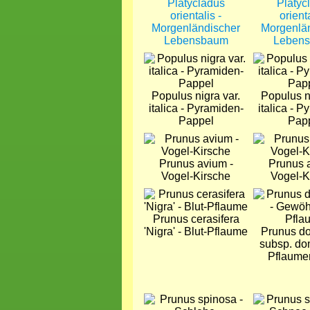
Platycladus
Platyc
orientalis -
orienta
Morgenländischer
Morgenlä
Lebensbaum
Leben
Bild
Bild
Populus nigra var.
Populus n
italica - Pyramiden-
italica - P
Pappel
Pap
Bild
Bild
Prunus avium -
Prunus 
Vogel-Kirsche
Vogel-K
Bild
Bild
Prunus cerasifera
'Nigra' - Blut-Pflaume
Prunus d
subsp. do
Pflaum
Bild
Bild