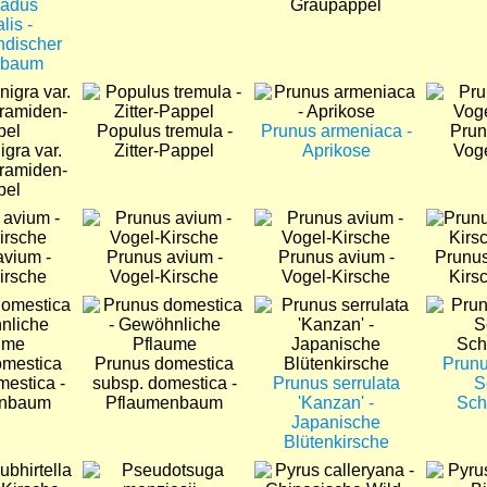
ladus
Graupappel
lis -
ndischer
sbaum
Bild
Bild
Bild
Populus tremula -
Prunus armeniaca -
Prun
igra var.
Zitter-Pappel
Aprikose
Voge
yramiden-
pel
Bild
Bild
Bild
avium -
Prunus avium -
Prunus avium -
Prunus
irsche
Vogel-Kirsche
Vogel-Kirsche
Kirs
Bild
Bild
Bild
omestica
Prunus domestica
Prunu
mestica -
subsp. domestica -
Prunus serrulata
S
enbaum
Pflaumenbaum
'Kanzan' -
Sch
Japanische
Blütenkirsche
Bild
Bild
Bild