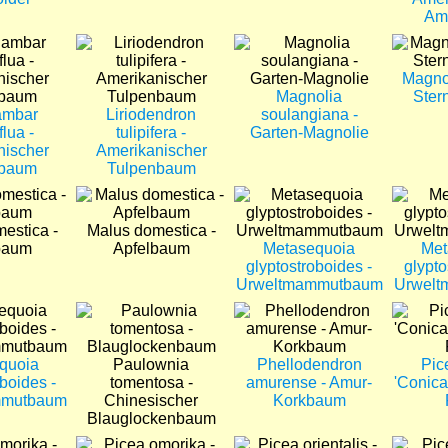
Am
Bild
Bild
Bild
Magnol
Magnolia
Ster
ambar
Liriodendron
soulangiana -
flua -
tulipifera -
Garten-Magnolie
nischer
Amerikanischer
baum
Tulpenbaum
Bild
Bild
Bild
estica -
Malus domestica -
baum
Apfelbaum
Metasequoia
Met
glyptostroboides -
glypto
Urweltmammutbaum
Urwel
Bild
Bild
Bild
quoia
Paulownia
Phellodendron
Pic
boides -
tomentosa -
amurense - Amur-
'Conica
mmutbaum
Chinesischer
Korkbaum
Blauglockenbaum
Bild
Bild
Bild