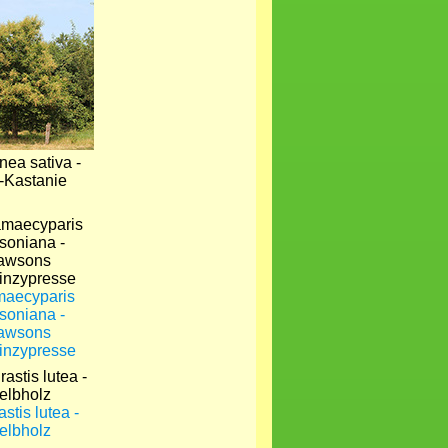
nea sativa -
-Kastanie
aecyparis
soniana -
awsons
inzypresse
stis lutea -
elbholz