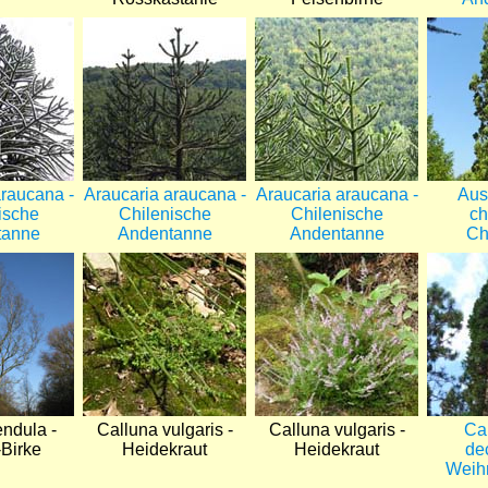
Bild
Bild
Bild
araucana -
Araucaria araucana -
Araucaria araucana -
Aus
ische
Chilenische
Chilenische
ch
tanne
Andentanne
Andentanne
Ch
Bild
Bild
Bild
endula -
Calluna vulgaris -
Calluna vulgaris -
Ca
Birke
Heidekraut
Heidekraut
de
Weih