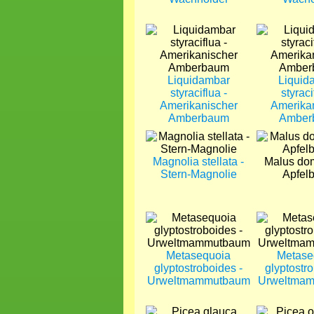
Bild
Bild
Liquidambar
Liquid
styraciflua -
styraci
Amerikanischer
Amerika
Amberbaum
Amber
Bild
Bild
Magnolia stellata -
Malus dom
Stern-Magnolie
Apfel
Bild
Bild
Metasequoia
Metase
glyptostroboides -
glyptostro
Urweltmammutbaum
Urweltma
Bild
Bild