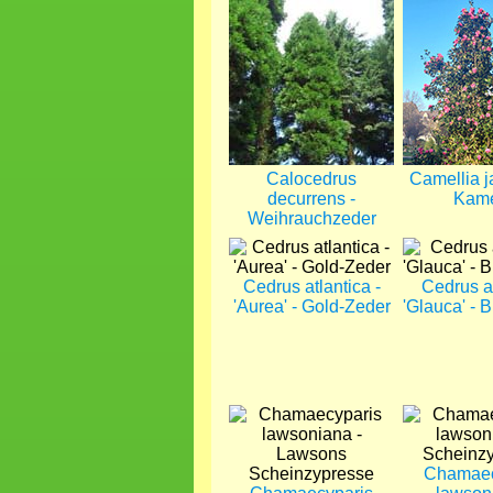
Bild
Bild
Calocedrus
Camellia j
decurrens -
Kame
Weihrauchzeder
Bild
Bild
Cedrus atlantica -
Cedrus a
'Aurea' - Gold-Zeder
'Glauca' - 
Bild
Bild
Chamaec