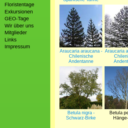
Floristentage
Bild
Bild
Exkursionen
GEO-Tage
Wir über uns
Mitglieder
Links
Impressum
Araucaria araucana -
Araucaria 
Chilenische
Chilen
Andentanne
Anden
Bild
Bild
Betula nigra -
Betula p
Schwarz-Birke
Hänge-