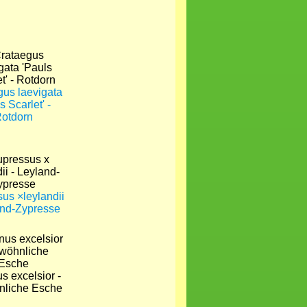
gus laevigata
s Scarlet' -
otdorn
us ×leylandii
and-Zypresse
s excelsior -
liche Esche