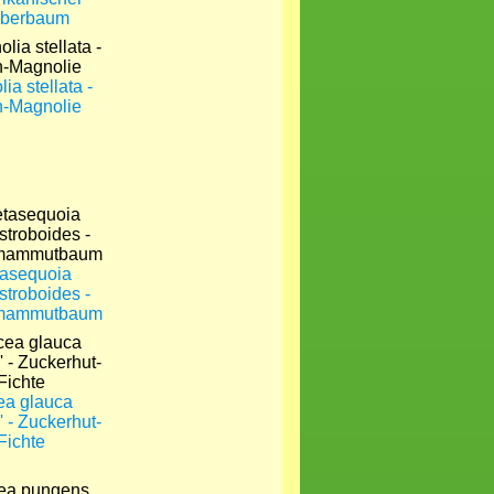
berbaum
ia stellata -
n-Magnolie
asequoia
stroboides -
tmammutbaum
ea glauca
' - Zuckerhut-
Fichte