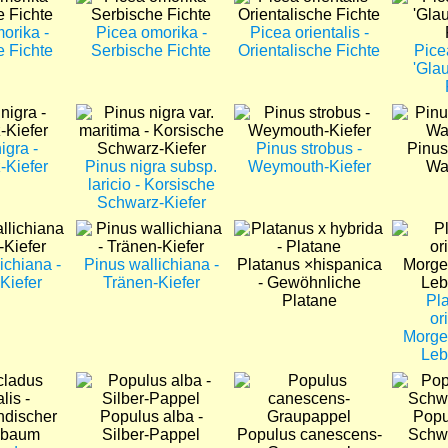
orika -
Picea omorika -
Picea orientalis -
e Fichte
Serbische Fichte
Orientalische Fichte
Pice
'Glau
Bild
Bild
Bild
igra -
Pinus strobus -
Pinus 
-Kiefer
Pinus nigra subsp.
Weymouth-Kiefer
Wa
laricio - Korsische
Schwarz-Kiefer
Bild
Bild
Bild
ichiana -
Pinus wallichiana -
Platanus ×hispanica
Kiefer
Tränen-Kiefer
- Gewöhnliche
Platane
Pl
or
Morge
Le
Bild
Bild
Bild
Populus alba -
Popu
Silber-Pappel
Populus canescens-
Schw