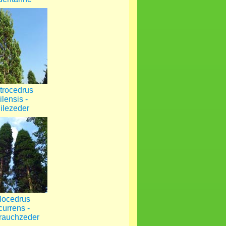
trocedrus
ilensis -
ilezeder
locedrus
currens -
rauchzeder