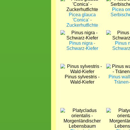
Picea om
Picea glauca
Serbisch
'Conica' -
Zuckerhutfichte
Bild
Bild
Pinus nigra -
Pinus n
Schwarz-Kiefer
Schwarz
Bild
Bild
Pinus sylvestris -
Pinus wall
Wald-Kiefer
Tränen-
Bild
Bild