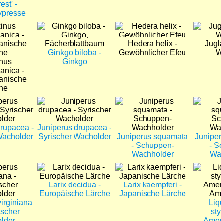
est' -
ypresse
Bild
Bild
Bild
Hedera helix -
Jugl
Ginkgo biloba -
Gewöhnlicher Efeu
W
inus
Ginkgo
anica -
anische
he
Bild
Bild
Bild
drupacea -
Juniperus drupacea -
Wacholder
Syrischer Wacholder
Juniperus squamata
Junipe
- Schuppen-
- S
Wachholder
Wa
Bild
Bild
Bild
Larix decidua -
Larix kaempferi -
Europäische Lärche
Japanische Lärche
virginiana
Liq
ischer
sty
lder
Amer