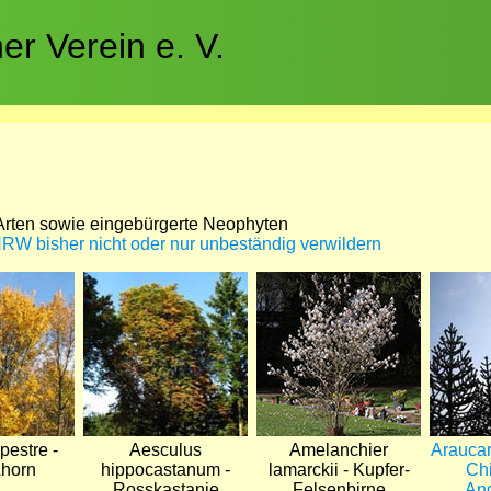
r Verein e. V.
rten sowie eingebürgerte Neophyten
 NRW bisher nicht oder nur unbeständig verwildern
Bild
Bild
Bild
pestre -
Aesculus
Amelanchier
Araucar
Ahorn
hippocastanum -
lamarckii - Kupfer-
Chi
Rosskastanie
Felsenbirne
An