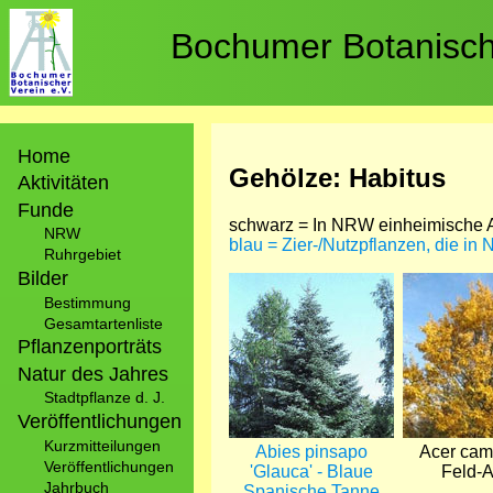
Direkt
zum
Bochumer Botanische
Inhalt
Hauptnavigation
Home
Gehölze: Habitus
Aktivitäten
Funde
schwarz = In NRW einheimische A
NRW
blau = Zier-/Nutzpflanzen, die in
Ruhrgebiet
Bilder
Bild
Bild
Bestimmung
Gesamtartenliste
Pflanzenporträts
Natur des Jahres
Stadtpflanze d. J.
Veröffentlichungen
Kurzmitteilungen
Abies pinsapo
Acer cam
Veröffentlichungen
'Glauca' - Blaue
Feld-
Jahrbuch
Spanische Tanne