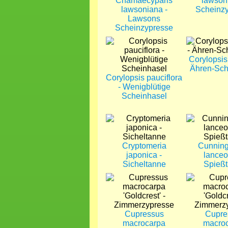
Chamaecyparis
lawson
lawsoniana -
Scheinz
Lawsons
Scheinzypresse
Bild
Bild
Corylopsis 
Ähren-Sch
Corylopsis pauciflora
- Wenigblütige
Scheinhasel
Bild
Bild
Cryptomeria
Cunnin
japonica -
lanceol
Sicheltanne
Spieß
Bild
Bild
Cupressus
Cupre
macrocarpa
macro