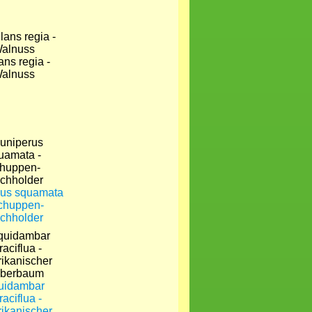
ans regia -
alnuss
rus squamata
chuppen-
chholder
uidambar
raciflua -
ikanischer