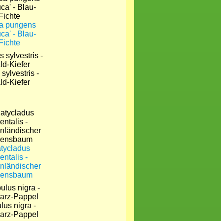
a pungens
ca' - Blau-
Fichte
sylvestris -
ld-Kiefer
atycladus
ientalis -
nländischer
bensbaum
lus nigra -
arz-Pappel