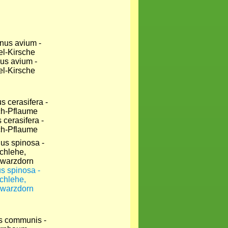
us avium -
l-Kirsche
 cerasifera -
ch-Pflaume
s spinosa -
chlehe,
warzdorn