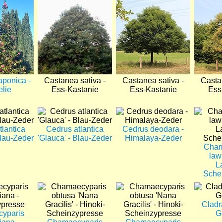
Bild
Bild
Bild
aponica -
Castanea sativa -
Castanea sativa -
Casta
lie
Ess-Kastanie
Ess-Kastanie
Ess
Bild
Bild
Bild
tlantica
Cedrus atlantica
Cedrus deodara -
Blau-Zeder
'Glauca' - Blau-Zeder
Himalaya-Zeder
Cham
law
L
Sche
Bild
Bild
Bild
Cladra
yparis
G