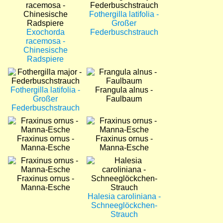
Fothergilla latifolia -
Großer
Exochorda
Federbuschstrauch
racemosa -
Chinesische
Radspiere
Bild
Bild
Fothergilla latifolia -
Frangula alnus -
Großer
Faulbaum
Federbuschstrauch
Bild
Bild
Fraxinus ornus -
Fraxinus ornus -
Manna-Esche
Manna-Esche
Bild
Bild
Fraxinus ornus -
Manna-Esche
Halesia caroliniana -
Schneeglöckchen-
Strauch