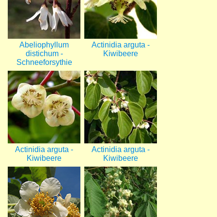
Abeliophyllum
Actinidia arguta -
distichum -
Kiwibeere
Schneeforsythie
Bild
Bild
Actinidia arguta -
Actinidia arguta -
Kiwibeere
Kiwibeere
Bild
Bild