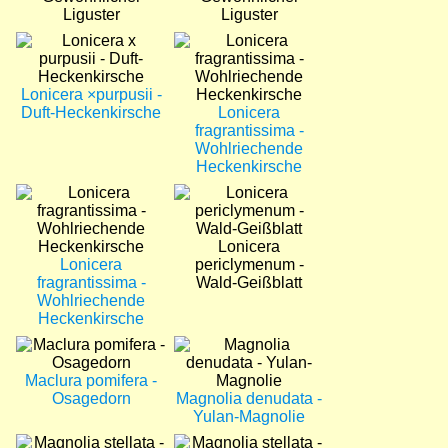
Liguster
Liguster
Bild
Bild
Lonicera ×purpusii -
Duft-Heckenkirsche
Lonicera
fragrantissima -
Wohlriechende
Heckenkirsche
Bild
Bild
Lonicera
Lonicera
periclymenum -
fragrantissima -
Wald-Geißblatt
Wohlriechende
Heckenkirsche
Bild
Bild
Maclura pomifera -
Osagedorn
Magnolia denudata -
Yulan-Magnolie
Bild
Bild