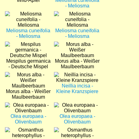
Wild-Apfel
Meliosma cuneifolia
- Meliosma
Bild
Bild
Meliosma cuneifolia
Meliosma cuneifolia
- Meliosma
- Meliosma
Bild
Bild
Mespilus germanica
Morus alba - Weißer
- Deutsche Mispel
Maulbeerbaum
Bild
Bild
Neillia incisa -
Morus alba - Weißer
Kleine Kranzspiere
Maulbeerbaum
Bild
Bild
Olea europaea -
Olea europaea -
Olivenbaum
Olivenbaum
Bild
Bild