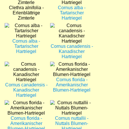
Clethra alnifolia -
Cornus alba -
Erlenblättrige
Tartarischer
Zimterle
Hartriegel
Bild
Bild
Cornus alba -
Tartarischer
Cornus canadensis -
Hartriegel
Kanadischer
Hartriegel
Bild
Bild
Cornus florida -
Cornus canadensis -
Amerikanischer
Kanadischer
Blumen-Hartriegel
Hartriegel
Bild
Bild
Cornus florida -
Cornus nuttallii -
Amerikanischer
Nuttals Blumen-
Blumen-Hartriegel
Hartriegel