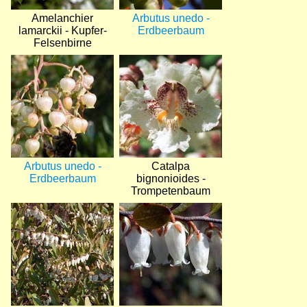
Amelanchier
Arbutus unedo -
lamarckii - Kupfer-
Erdbeerbaum
Felsenbirne
Bild
Bild
Arbutus unedo -
Catalpa
Erdbeerbaum
bignonioides -
Trompetenbaum
Bild
Bild