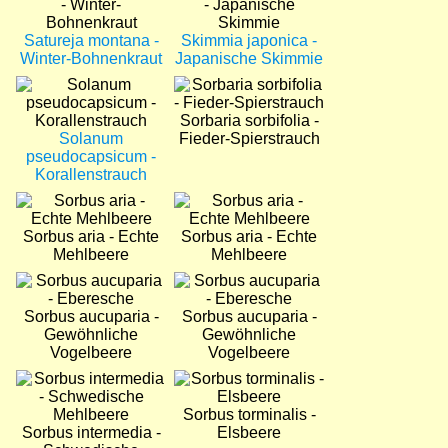
Satureja montana -
Skimmia japonica -
Winter-Bohnenkraut
Japanische Skimmie
Bild
Bild
Sorbaria sorbifolia -
Solanum
Fieder-Spierstrauch
pseudocapsicum -
Korallenstrauch
Bild
Bild
Sorbus aria - Echte
Sorbus aria - Echte
Mehlbeere
Mehlbeere
Bild
Bild
Sorbus aucuparia -
Sorbus aucuparia -
Gewöhnliche
Gewöhnliche
Vogelbeere
Vogelbeere
Bild
Bild
Sorbus torminalis -
Sorbus intermedia -
Elsbeere