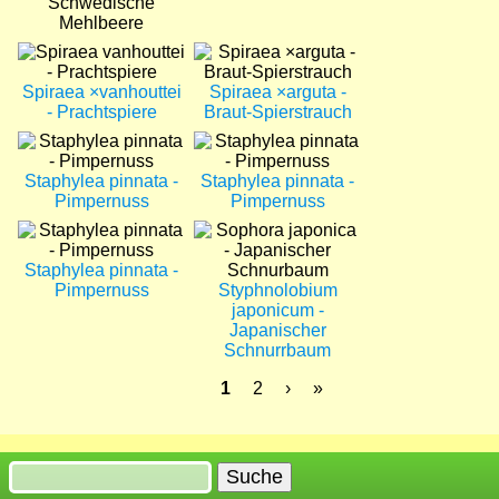
Schwedische
Mehlbeere
Bild
Bild
Spiraea ×vanhouttei
Spiraea ×arguta -
- Prachtspiere
Braut-Spierstrauch
Bild
Bild
Staphylea pinnata -
Staphylea pinnata -
Pimpernuss
Pimpernuss
Bild
Bild
Staphylea pinnata -
Pimpernuss
Styphnolobium
japonicum -
Japanischer
Schnurrbaum
Aktuelle
1
Seite
2
Nächste
›
Letzte
»
Seite
Seite
Seite
Seitennummerierung
Suche