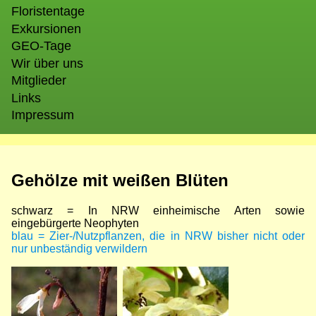
Floristentage
Exkursionen
GEO-Tage
Wir über uns
Mitglieder
Links
Impressum
Gehölze mit weißen Blüten
schwarz = In NRW einheimische Arten sowie
eingebürgerte Neophyten
blau = Zier-/Nutzpflanzen, die in NRW bisher nicht oder
nur unbeständig verwildern
Bild
Bild