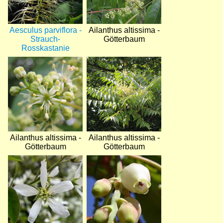
Aesculus parviflora -
Ailanthus altissima -
Strauch-
Götterbaum
Rosskastanie
Bild
Bild
Ailanthus altissima -
Ailanthus altissima -
Götterbaum
Götterbaum
Bild
Bild