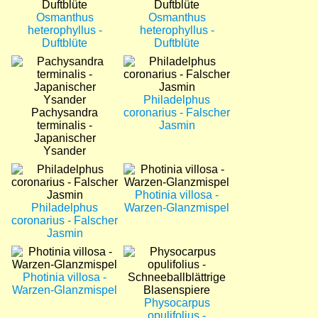
Osmanthus
Osmanthus
heterophyllus -
heterophyllus -
Duftblüte
Duftblüte
Bild
Bild
Philadelphus
Pachysandra
coronarius - Falscher
terminalis -
Jasmin
Japanischer
Ysander
Bild
Bild
Photinia villosa -
Philadelphus
Warzen-Glanzmispel
coronarius - Falscher
Jasmin
Bild
Bild
Photinia villosa -
Warzen-Glanzmispel
Physocarpus
opulifolius -