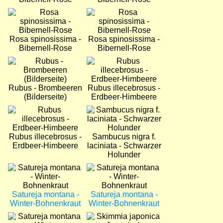
Bild
Bild
Rosa spinosissima -
Rosa spinosissima -
Bibernell-Rose
Bibernell-Rose
Bild
Bild
Rubus - Brombeeren
Rubus illecebrosus -
(Bilderseite)
Erdbeer-Himbeere
Bild
Bild
Rubus illecebrosus -
Sambucus nigra f.
Erdbeer-Himbeere
laciniata - Schwarzer
Holunder
Bild
Bild
Satureja montana -
Satureja montana -
Winter-Bohnenkraut
Winter-Bohnenkraut
Bild
Bild