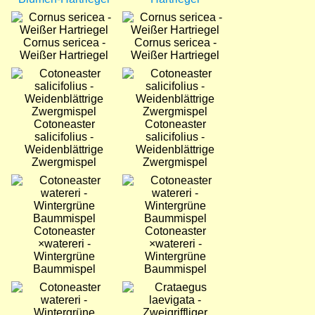
Bild
Bild
Cornus sericea -
Cornus sericea -
Weißer Hartriegel
Weißer Hartriegel
Bild
Bild
Cotoneaster
Cotoneaster
salicifolius -
salicifolius -
Weidenblättrige
Weidenblättrige
Zwergmispel
Zwergmispel
Bild
Bild
Cotoneaster
Cotoneaster
×watereri -
×watereri -
Wintergrüne
Wintergrüne
Baummispel
Baummispel
Bild
Bild