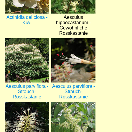
Actinidia deliciosa -
Aesculus
Kiwi
hippocastanum -
Gewöhnliche
Rosskastanie
Bild
Bild
Aesculus parviflora -
Aesculus parviflora -
Strauch-
Strauch-
Rosskastanie
Rosskastanie
Bild
Bild