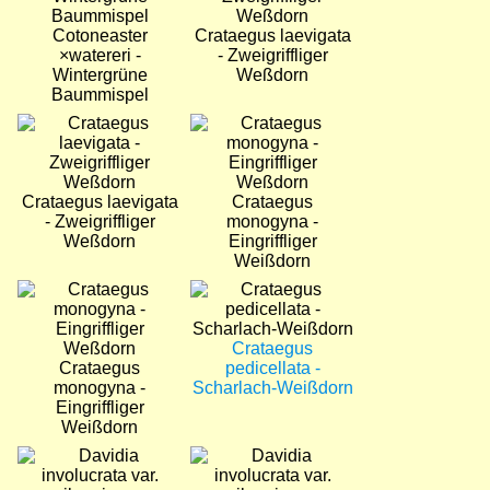
Cotoneaster
Crataegus laevigata
×watereri -
- Zweigriffliger
Wintergrüne
Weßdorn
Baummispel
Bild
Bild
Crataegus laevigata
Crataegus
- Zweigriffliger
monogyna -
Weßdorn
Eingriffliger
Weißdorn
Bild
Bild
Crataegus
Crataegus
pedicellata -
monogyna -
Scharlach-Weißdorn
Eingriffliger
Weißdorn
Bild
Bild