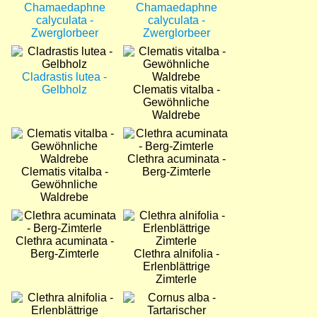
Chamaedaphne
Chamaedaphne
calyculata -
calyculata -
Zwerglorbeer
Zwerglorbeer
Bild
Bild
Cladrastis lutea -
Gelbholz
Clematis vitalba -
Gewöhnliche
Waldrebe
Bild
Bild
Clethra acuminata -
Clematis vitalba -
Berg-Zimterle
Gewöhnliche
Waldrebe
Bild
Bild
Clethra acuminata -
Berg-Zimterle
Clethra alnifolia -
Erlenblättrige
Zimterle
Bild
Bild