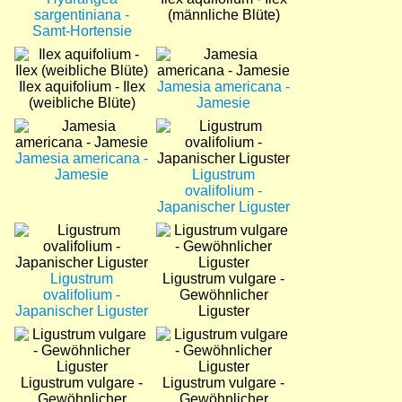
sargentiniana -
(männliche Blüte)
Samt-Hortensie
Bild
Bild
Ilex aquifolium - Ilex
Jamesia americana -
(weibliche Blüte)
Jamesie
Bild
Bild
Jamesia americana -
Jamesie
Ligustrum
ovalifolium -
Japanischer Liguster
Bild
Bild
Ligustrum
Ligustrum vulgare -
ovalifolium -
Gewöhnlicher
Japanischer Liguster
Liguster
Bild
Bild
Ligustrum vulgare -
Ligustrum vulgare -
Gewöhnlicher
Gewöhnlicher