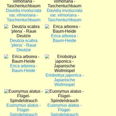
Davidia involucrata
Davidia involucrata
var. vilmoriana -
var. vilmoriana -
Taschentuchbaum
Taschentuchbaum
Bild
Bild
Erica arborea -
Deutzia scabra
Baum-Heide
'plena' - Raue
Deutzie
Bild
Bild
Erica arborea -
Baum-Heide
Eriobotrya japonica -
Japanische
Wollmispel
Bild
Bild
Euonymus alatus -
Euonymus alatus -
Flügel-
Flügel-
Spindelstrauch
Spindelstrauch