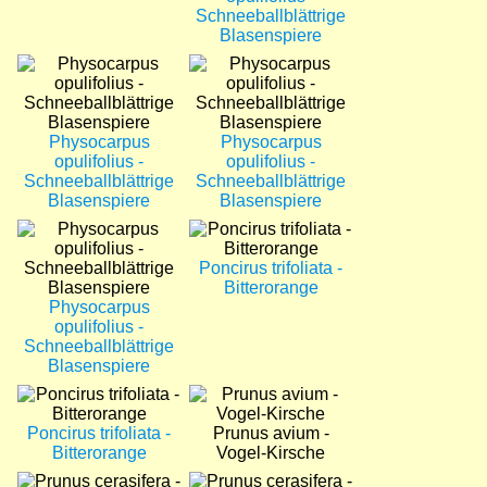
Schneeballblättrige
Blasenspiere
Bild
Bild
Physocarpus
Physocarpus
opulifolius -
opulifolius -
Schneeballblättrige
Schneeballblättrige
Blasenspiere
Blasenspiere
Bild
Bild
Poncirus trifoliata -
Bitterorange
Physocarpus
opulifolius -
Schneeballblättrige
Blasenspiere
Bild
Bild
Poncirus trifoliata -
Prunus avium -
Bitterorange
Vogel-Kirsche
Bild
Bild