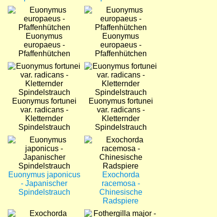
Bild
Bild
Euonymus
Euonymus
europaeus -
europaeus -
Pfaffenhütchen
Pfaffenhütchen
Bild
Bild
Euonymus fortunei
Euonymus fortunei
var. radicans -
var. radicans -
Kletternder
Kletternder
Spindelstrauch
Spindelstrauch
Bild
Bild
Euonymus japonicus
Exochorda
- Japanischer
racemosa -
Spindelstrauch
Chinesische
Radspiere
Bild
Bild