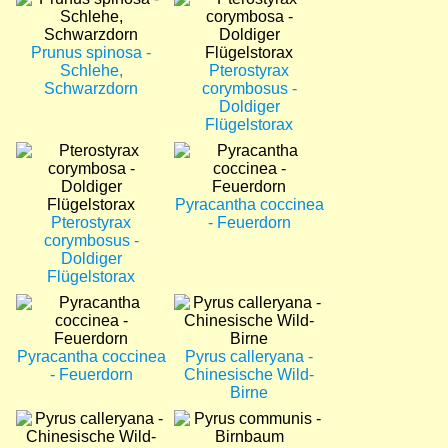
Prunus spinosa -
Schlehe,
Pterostyrax
Schwarzdorn
corymbosus -
Doldiger
Flügelstorax
Bild
Bild
Pyracantha coccinea
Pterostyrax
- Feuerdorn
corymbosus -
Doldiger
Flügelstorax
Bild
Bild
Pyracantha coccinea
Pyrus calleryana -
- Feuerdorn
Chinesische Wild-
Birne
Bild
Bild