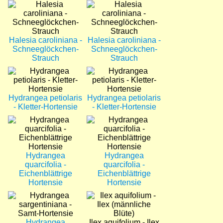
Bild
Bild
Halesia caroliniana -
Halesia caroliniana -
Schneeglöckchen-
Schneeglöckchen-
Strauch
Strauch
Bild
Bild
Hydrangea petiolaris
Hydrangea petiolaris
- Kletter-Hortensie
- Kletter-Hortensie
Bild
Bild
Hydrangea
Hydrangea
quarcifolia -
quarcifolia -
Eichenblättrige
Eichenblättrige
Hortensie
Hortensie
Bild
Bild
Hydrangea
Ilex aquifolium - Ilex