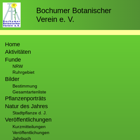
Direkt
zum
Bochumer Botanischer
Inhalt
Verein e. V.
Hauptnavigation
Home
Aktivitäten
Funde
NRW
Ruhrgebiet
Bilder
Bestimmung
Gesamtartenliste
Pflanzenporträts
Natur des Jahres
Stadtpflanze d. J.
Veröffentlichungen
Kurzmitteilungen
Veröffentlichungen
Jahrbuch