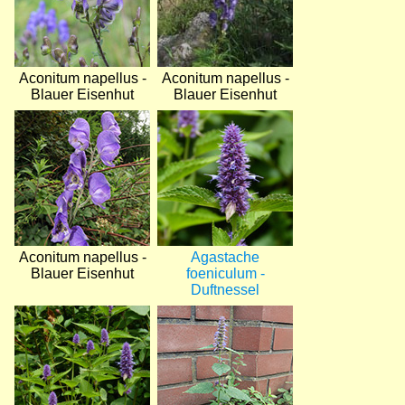
Aconitum napellus -
Aconitum napellus -
Blauer Eisenhut
Blauer Eisenhut
Bild
Bild
Aconitum napellus -
Agastache
Blauer Eisenhut
foeniculum -
Duftnessel
Bild
Bild