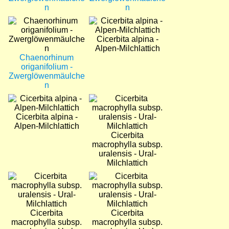
n
n
Bild
Bild
Cicerbita alpina -
Alpen-Milchlattich
Chaenorhinum
origanifolium -
Zwerglöwenmäulche
n
Bild
Bild
Cicerbita alpina -
Alpen-Milchlattich
Cicerbita
macrophylla subsp.
uralensis - Ural-
Milchlattich
Bild
Bild
Cicerbita
Cicerbita
macrophylla subsp.
macrophylla subsp.