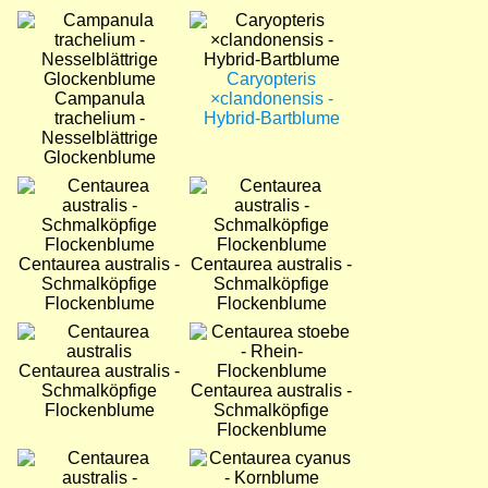
Bild
Bild
Caryopteris
Campanula
×clandonensis -
trachelium -
Hybrid-Bartblume
Nesselblättrige
Glockenblume
Bild
Bild
Centaurea australis -
Centaurea australis -
Schmalköpfige
Schmalköpfige
Flockenblume
Flockenblume
Bild
Bild
Centaurea australis -
Schmalköpfige
Centaurea australis -
Flockenblume
Schmalköpfige
Flockenblume
Bild
Bild