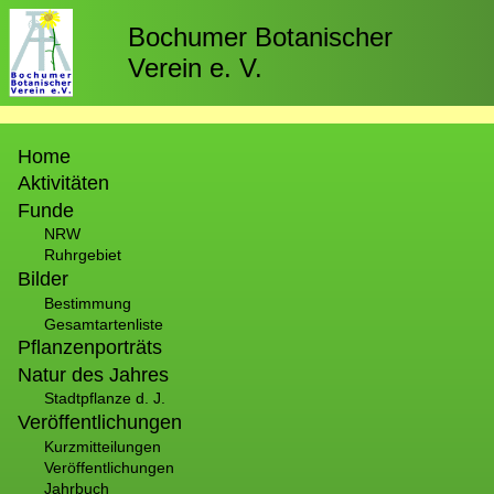
Direkt
zum
Bochumer Botanischer
Inhalt
Verein e. V.
Hauptnavigation
Home
Aktivitäten
Funde
NRW
Ruhrgebiet
Bilder
Bestimmung
Gesamtartenliste
Pflanzenporträts
Natur des Jahres
Stadtpflanze d. J.
Veröffentlichungen
Kurzmitteilungen
Veröffentlichungen
Jahrbuch