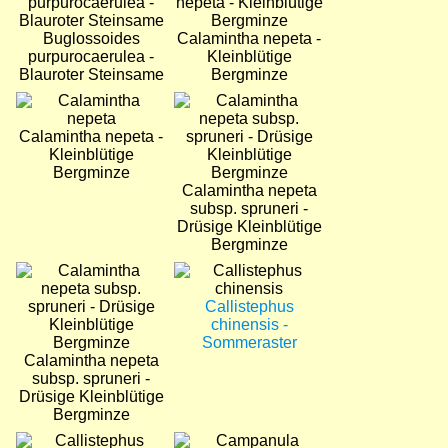
Buglossoides
Calamintha nepeta -
purpurocaerulea -
Kleinblütige
Blauroter Steinsame
Bergminze
Bild
Bild
Calamintha nepeta -
Kleinblütige
Bergminze
Calamintha nepeta
subsp. spruneri -
Drüsige Kleinblütige
Bergminze
Bild
Bild
Callistephus
chinensis -
Sommeraster
Calamintha nepeta
subsp. spruneri -
Drüsige Kleinblütige
Bergminze
Bild
Bild