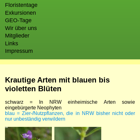
Floristentage
Exkursionen
GEO-Tage
Wir über uns
Mitglieder
Links
Impressum
Krautige Arten mit blauen bis
violetten Blüten
schwarz = In NRW einheimische Arten sowie
eingebürgerte Neophyten
blau = Zier-/Nutzpflanzen, die in NRW bisher nicht oder
nur unbeständig verwildern
Bild
Bild