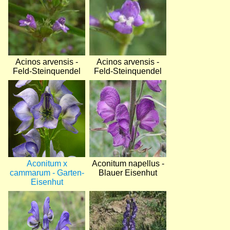
Acinos arvensis -
Acinos arvensis -
Feld-Steinquendel
Feld-Steinquendel
Bild
Bild
Aconitum x
Aconitum napellus -
cammarum - Garten-
Blauer Eisenhut
Eisenhut
Bild
Bild