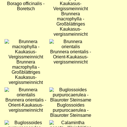
Borago officinalis -
Boretsch
Brunnera
macrophylla -
Großblättriges
Kaukasus-
vergissmeinnicht
Bild
Bild
Brunnera orientalis -
Orient-Kaukasus-
Brunnera
vergissmeinnicht
macrophylla -
Großblättriges
Kaukasus-
vergissmeinnicht
Bild
Bild
Brunnera orientalis -
Orient-Kaukasus-
Buglossoides
vergissmeinnicht
purpurocaerulea -
Blauroter Steinsame
Bild
Bild