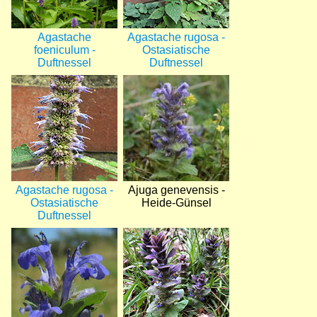
Agastache
Agastache rugosa -
foeniculum -
Ostasiatische
Duftnessel
Duftnessel
Bild
Bild
Agastache rugosa -
Ajuga genevensis -
Ostasiatische
Heide-Günsel
Duftnessel
Bild
Bild