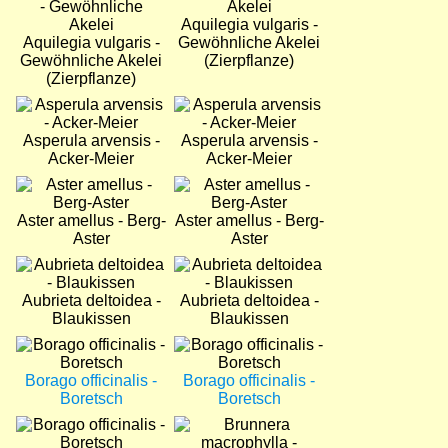
Aquilegia vulgaris -
Aquilegia vulgaris -
Gewöhnliche Akelei
Gewöhnliche Akelei
(Zierpflanze)
(Zierpflanze)
Bild
Bild
Asperula arvensis -
Asperula arvensis -
Acker-Meier
Acker-Meier
Bild
Bild
Aster amellus - Berg-
Aster amellus - Berg-
Aster
Aster
Bild
Bild
Aubrieta deltoidea -
Aubrieta deltoidea -
Blaukissen
Blaukissen
Bild
Bild
Borago officinalis -
Borago officinalis -
Boretsch
Boretsch
Bild
Bild