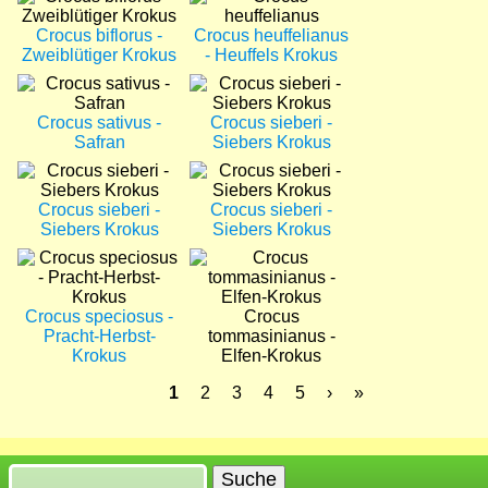
Crocus biflorus -
Crocus heuffelianus
Zweiblütiger Krokus
- Heuffels Krokus
Bild
Bild
Crocus sativus -
Crocus sieberi -
Safran
Siebers Krokus
Bild
Bild
Crocus sieberi -
Crocus sieberi -
Siebers Krokus
Siebers Krokus
Bild
Bild
Crocus speciosus -
Crocus
Pracht-Herbst-
tommasinianus -
Krokus
Elfen-Krokus
Aktuelle
1
Seite
2
Seite
3
Seite
4
Seite
5
Nächste
›
Letzte
»
Seite
Seite
Seite
Seitennummerierung
Suche