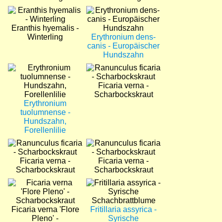
Bild
Bild
Eranthis hyemalis -
Winterling
Erythronium dens-
canis - Europäischer
Hundszahn
Bild
Bild
Ficaria verna -
Scharbockskraut
Erythronium
tuolumnense -
Hundszahn,
Forellenlilie
Bild
Bild
Ficaria verna -
Ficaria verna -
Scharbockskraut
Scharbockskraut
Bild
Bild
Ficaria verna 'Flore
Fritillaria assyrica -
Pleno' -
Syrische