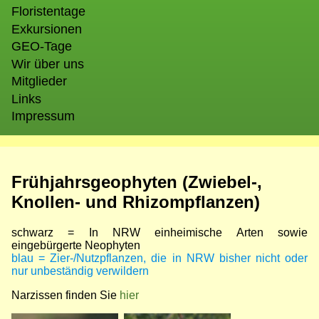
Floristentage
Exkursionen
GEO-Tage
Wir über uns
Mitglieder
Links
Impressum
Frühjahrsgeophyten (Zwiebel-,
Knollen- und Rhizompflanzen)
schwarz = In NRW einheimische Arten sowie
eingebürgerte Neophyten
blau = Zier-/Nutzpflanzen, die in NRW bisher nicht oder
nur unbeständig verwildern
Narzissen finden Sie
hier