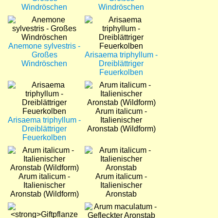
Windröschen
Windröschen
Bild
Bild
Anemone sylvestris -
Großes
Arisaema triphyllum -
Windröschen
Dreiblättriger
Feuerkolben
Bild
Bild
Arum italicum -
Arisaema triphyllum -
Italienischer
Dreiblättriger
Aronstab (Wildform)
Feuerkolben
Bild
Bild
Arum italicum -
Arum italicum -
Italienischer
Italienischer
Aronstab (Wildform)
Aronstab
Bild
Bild