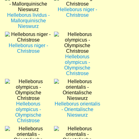
Helleborus niger -
Helleborus lividus -
Christrose
Mallorquinische
Nieswurz
Bild
Bild
Helleborus niger -
Christrose
Helleborus
olympicus -
Olympische
Christrose
Bild
Bild
Helleborus
Helleborus orientalis
olympicus -
- Orientalische
Olympische
Nieswurz
Christrose
Bild
Bild