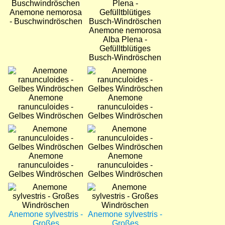
Anemone nemorosa
- Buschwindröschen
Anemone nemorosa
Alba Plena -
Gefülltblütiges
Busch-Windröschen
Bild
Bild
Anemone
Anemone
ranunculoides -
ranunculoides -
Gelbes Windröschen
Gelbes Windröschen
Bild
Bild
Anemone
Anemone
ranunculoides -
ranunculoides -
Gelbes Windröschen
Gelbes Windröschen
Bild
Bild
Anemone sylvestris -
Anemone sylvestris -
Großes
Großes