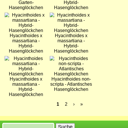
Garten-
Hybrid-
Hasenglöckchen
Hasenglöckchen
Bild
Bild
Hyacinthoides x
Hyacinthoides x
massartiana -
massartiana -
Hybrid-
Hybrid-
Hasenglöckchen
Hasenglöckchen
Bild
Bild
Hyacinthoides x
Hyacinthoides non-
massartiana -
scripta - Atlantisches
Hybrid-
Hasenglöckchen
Hasenglöckchen
Aktuelle
1
Seite
2
Nächste
›
Letzte
»
Seite
Seite
Seite
Seitennummerierung
Suche