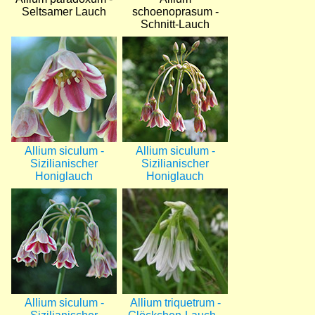
Seltsamer Lauch
schoenoprasum -
Schnitt-Lauch
Bild
Bild
Allium siculum -
Allium siculum -
Sizilianischer
Sizilianischer
Honiglauch
Honiglauch
Bild
Bild
Allium siculum -
Allium triquetrum -