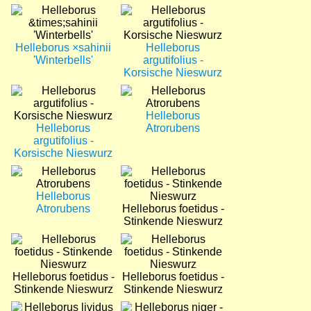
Bild
Bild
Helleborus ×sahinii
Helleborus
'Winterbells'
argutifolius -
Korsische Nieswurz
Bild
Bild
Helleborus
Helleborus
Atrorubens
argutifolius -
Korsische Nieswurz
Bild
Bild
Helleborus
Atrorubens
Helleborus foetidus -
Stinkende Nieswurz
Bild
Bild
Helleborus foetidus -
Helleborus foetidus -
Stinkende Nieswurz
Stinkende Nieswurz
Bild
Bild