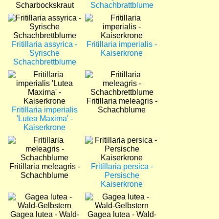
Scharbockskraut
Schachbrattblume
Bild
Bild
Fritillaria assyrica -
Fritillaria imperialis -
Syrische
Kaiserkrone
Schachbrettblume
Bild
Bild
Fritillaria meleagris -
Fritillaria imperialis
Schachblume
'Lutea Maxima' -
Kaiserkrone
Bild
Bild
Fritillaria meleagris -
Fritillaria persica -
Schachblume
Persische
Kaiserkrone
Bild
Bild
Gagea lutea - Wald-
Gagea lutea - Wald-