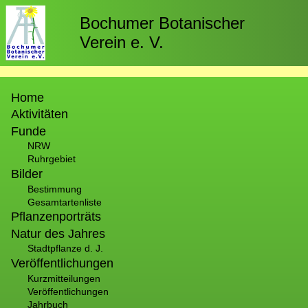
Direkt
zum
Bochumer Botanischer
Inhalt
Verein e. V.
Hauptnavigation
Home
Aktivitäten
Funde
NRW
Ruhrgebiet
Bilder
Bestimmung
Gesamtartenliste
Pflanzenporträts
Natur des Jahres
Stadtpflanze d. J.
Veröffentlichungen
Kurzmitteilungen
Veröffentlichungen
Jahrbuch