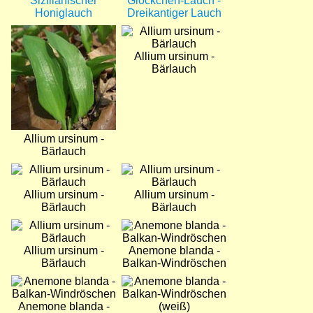
Sizilianischer
Glöckchen-Lauch -
Honiglauch
Dreikantiger Lauch
Bild
Bild
Allium ursinum -
Bärlauch
Allium ursinum -
Bärlauch
Bild
Bild
Allium ursinum -
Allium ursinum -
Bärlauch
Bärlauch
Bild
Bild
Allium ursinum -
Anemone blanda -
Bärlauch
Balkan-Windröschen
Bild
Bild
Anemone blanda -