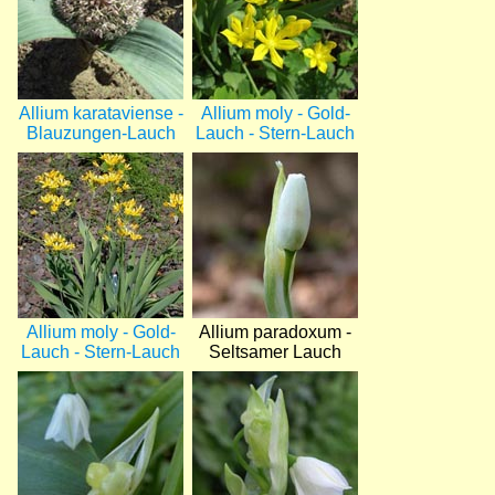
Allium karataviense -
Allium moly - Gold-
Blauzungen-Lauch
Lauch - Stern-Lauch
Bild
Bild
Allium moly - Gold-
Allium paradoxum -
Lauch - Stern-Lauch
Seltsamer Lauch
Bild
Bild