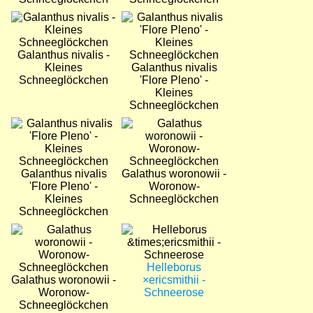
Bild
Bild
Galanthus nivalis -
Kleines
Galanthus nivalis
Schneeglöckchen
'Flore Pleno' -
Kleines
Schneeglöckchen
Bild
Bild
Galanthus nivalis
Galathus woronowii -
'Flore Pleno' -
Woronow-
Kleines
Schneeglöckchen
Schneeglöckchen
Bild
Bild
Helleborus
Galathus woronowii -
×ericsmithii -
Woronow-
Schneerose
Schneeglöckchen