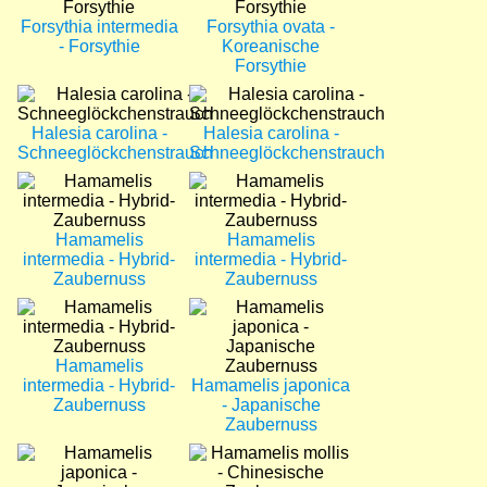
Forsythia intermedia
Forsythia ovata -
- Forsythie
Koreanische
Forsythie
Bild
Bild
Halesia carolina -
Halesia carolina -
Schneeglöckchenstrauch
Schneeglöckchenstrauch
Bild
Bild
Hamamelis
Hamamelis
intermedia - Hybrid-
intermedia - Hybrid-
Zaubernuss
Zaubernuss
Bild
Bild
Hamamelis
intermedia - Hybrid-
Hamamelis japonica
Zaubernuss
- Japanische
Zaubernuss
Bild
Bild