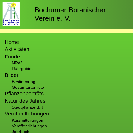
Direkt
zum
Bochumer Botanischer
Inhalt
Verein e. V.
Hauptnavigation
Home
Aktivitäten
Funde
NRW
Ruhrgebiet
Bilder
Bestimmung
Gesamtartenliste
Pflanzenporträts
Natur des Jahres
Stadtpflanze d. J.
Veröffentlichungen
Kurzmitteilungen
Veröffentlichungen
Jahrbuch