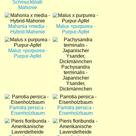
Schmuckblatt-
Mahonie
Bild
Bild
Mahonia ×media -
Malus ×purpurea -
Hybrid-Mahonie
Purpur-Apfel
Bild
Bild
Malus ×purpurea -
Purpur-Apfel
Pachysandra
terminalis -
Japanischer
Ysander,
Dickmännchen
Bild
Bild
Parrotia persica -
Parrotia persica -
Eisenholzbaum
Eisenholzbaum
Bild
Bild