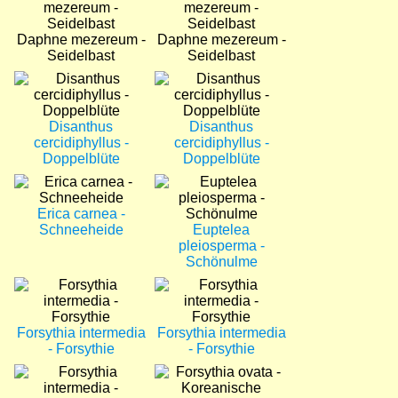
Daphne mezereum -
Daphne mezereum -
Seidelbast
Seidelbast
Bild
Bild
Disanthus
Disanthus
cercidiphyllus -
cercidiphyllus -
Doppelblüte
Doppelblüte
Bild
Bild
Erica carnea -
Schneeheide
Euptelea
pleiosperma -
Schönulme
Bild
Bild
Forsythia intermedia
Forsythia intermedia
- Forsythie
- Forsythie
Bild
Bild