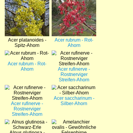
Acer platanoides -
Acer rubrum - Rot-
Spitz-Ahorn
Ahorn
Bild
Bild
Acer rubrum - Rot-
Ahorn
Acer rufinerve -
Rostnerviger
Streifen-Ahorn
Bild
Bild
Acer saccharinum -
Acer rufinerve -
Silber-Ahorn
Rostnerviger
Streifen-Ahorn
Bild
Bild
Alnus glutinosa -