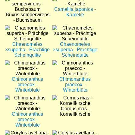
Camellia japonica -
Buxus sempervirens
Kamelie
- Buchsbaum
Bild
Bild
Chaenomeles
Chaenomeles
×superba - Prächtige
×superba - Prächtige
Scheinquitte
Scheinquitte
Bild
Bild
Chimonanthus
Chimonanthus
praecox -
praecox -
Winterblüte
Winterblüte
Bild
Bild
Cornus mas -
Chimonanthus
Kornellkirsche
praecox -
Winterblüte
Bild
Bild