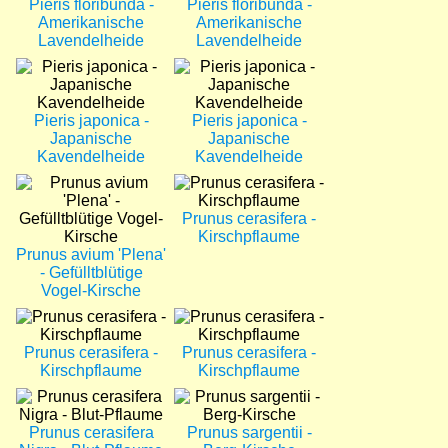
Pieris floribunda -
Pieris floribunda -
Amerikanische
Amerikanische
Lavendelheide
Lavendelheide
Bild
Bild
Pieris japonica -
Pieris japonica -
Japanische
Japanische
Kavendelheide
Kavendelheide
Bild
Bild
Prunus cerasifera -
Kirschpflaume
Prunus avium 'Plena'
- Gefülltblütige
Vogel-Kirsche
Bild
Bild
Prunus cerasifera -
Prunus cerasifera -
Kirschpflaume
Kirschpflaume
Bild
Bild
Prunus cerasifera
Prunus sargentii -