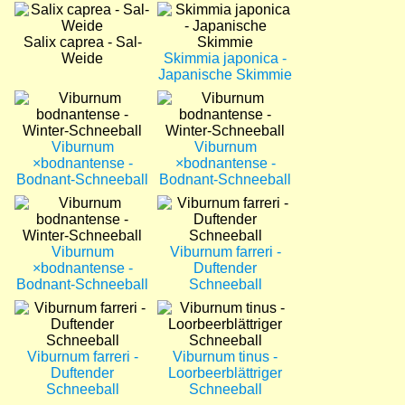
Bild
Bild
Salix caprea - Sal-
Weide
Skimmia japonica -
Japanische Skimmie
Bild
Bild
Viburnum
Viburnum
×bodnantense -
×bodnantense -
Bodnant-Schneeball
Bodnant-Schneeball
Bild
Bild
Viburnum
Viburnum farreri -
×bodnantense -
Duftender
Bodnant-Schneeball
Schneeball
Bild
Bild
Viburnum farreri -
Viburnum tinus -
Duftender
Loorbeerblättriger
Schneeball
Schneeball