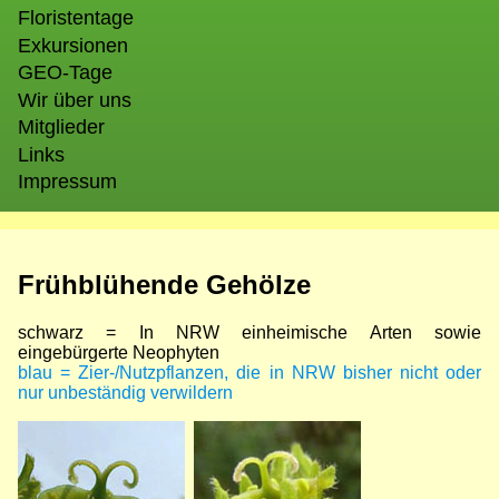
Floristentage
Exkursionen
GEO-Tage
Wir über uns
Mitglieder
Links
Impressum
Frühblühende Gehölze
schwarz = In NRW einheimische Arten sowie
eingebürgerte Neophyten
blau = Zier-/Nutzpflanzen, die in NRW bisher nicht oder
nur unbeständig verwildern
Bild
Bild