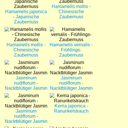
Hamamelis mollis -
Hamamelis japonica
Chinesische
- Japanische
Zaubernuss
Zaubernuss
Bild
Bild
Hamamelis mollis -
Hamamelis vernalis -
Chinesische
Frühlings-
Zaubernuss
Zaubernuss
Bild
Bild
Jasminum
Jasminum
nudiflorum -
nudiflorum -
Nacktblütiger Jasmin
Nacktblütiger Jasmin
Bild
Bild
Kerria japonica -
Jasminum
Ranunkelstrauch
nudiflorum -
Nacktblütiger Jasmin