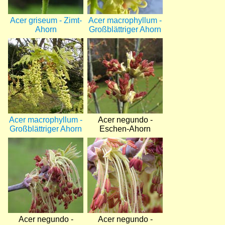
Acer griseum - Zimt-
Acer macrophyllum -
Ahorn
Großblättriger Ahorn
Bild
Bild
Acer macrophyllum -
Acer negundo -
Großblättriger Ahorn
Eschen-Ahorn
Bild
Bild
Acer negundo -
Acer negundo -