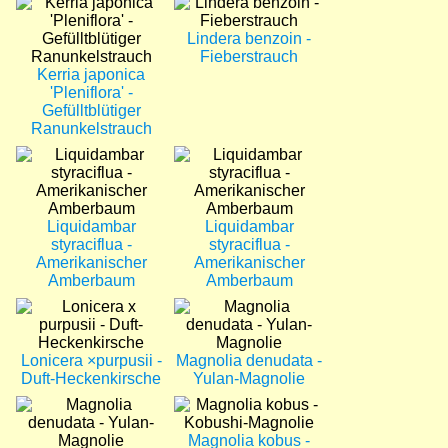
Bild
Bild
Lindera benzoin -
Fieberstrauch
Kerria japonica
'Pleniflora' -
Gefülltblütiger
Ranunkelstrauch
Bild
Bild
Liquidambar
Liquidambar
styraciflua -
styraciflua -
Amerikanischer
Amerikanischer
Amberbaum
Amberbaum
Bild
Bild
Lonicera ×purpusii -
Magnolia denudata -
Duft-Heckenkirsche
Yulan-Magnolie
Bild
Bild
Magnolia kobus -