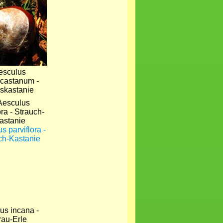
esculus
castanum -
skastanie
s parviflora -
ch-Kastanie