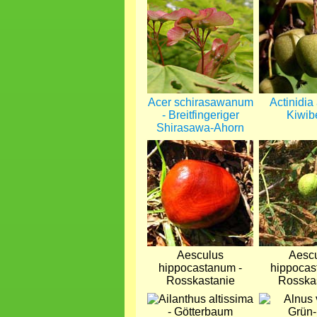
Acer schirasawanum
Actinidia 
- Breitfingeriger
Kiwib
Shirasawa-Ahorn
Bild
Bild
Aesculus
Aesc
hippocastanum -
hippocas
Rosskastanie
Rosska
Bild
Bild