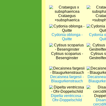
Bild
Bild
Crataegus
Crata
×subsphaerica
×subsph
Bild
Bild
Cydonia oblonga -
Cydonia o
Quitte
Quit
Bild
Bild
Cytisus scoparius -
Cytisus st
Besenginster
Gestreifte
Bild
Bild
Decaisnea fargesii -
Decaisnea 
Blaugurkenstrauch
Blaugurke
Bild
Bild
Dipelta ventricosa -
Ohr-Doppelschild
Disan
cercidif