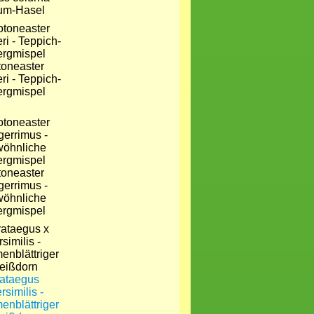
um-Hasel
oneaster
i - Teppich-
rgmispel
oneaster
gerrimus -
öhnliche
rgmispel
ataegus
rsimilis -
enblättriger