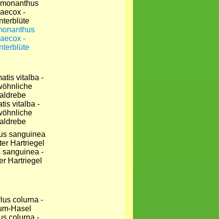
monanthus
raecox -
nterblüte
is vitalba -
öhnliche
aldrebe
 sanguinea -
er Hartriegel
us colurna -