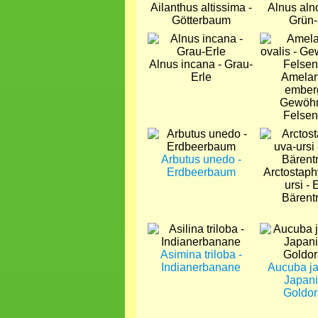
Ailanthus altissima -
Alnus aln
Götterbaum
Grün-
Bild
Bild
Alnus incana - Grau-
Erle
Amelan
emberg
Gewöhn
Felsen
Bild
Bild
Arbutus unedo -
Erdbeerbaum
Arctostaph
ursi - 
Bärent
Bild
Bild
Asimina triloba -
Indianerbanane
Aucuba ja
Japan
Goldo