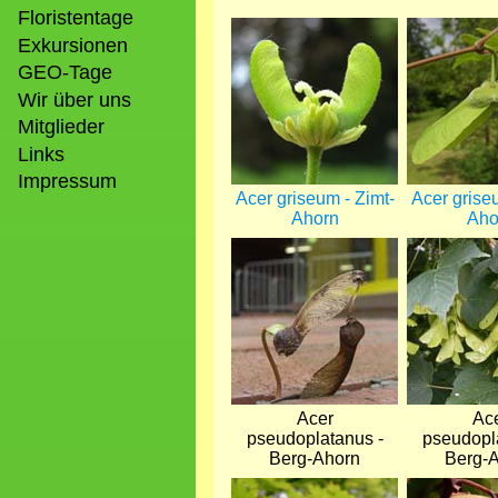
Floristentage
Bild
Bild
Exkursionen
GEO-Tage
Wir über uns
Mitglieder
Links
Impressum
Acer griseum - Zimt-
Acer grise
Ahorn
Aho
Bild
Bild
Acer
Ac
pseudoplatanus -
pseudopl
Berg-Ahorn
Berg-
Bild
Bild