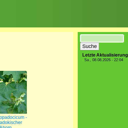
Suche
Letzte Aktualisierung
Sa., 08.08.2026 - 22:04
ppadocicum -
adokischer
Ahorn