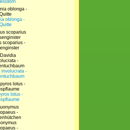
eißdorn
a oblonga -
Quitte
s scoparius -
enginster
 involucrata -
entuchbaum
yros lotus -
uspflaume
onymus
opaeus -