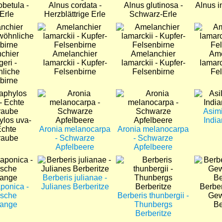
obetula -
Alnus cordata -
Alnus glutinosa -
Alnus i
Erle
Herzblättrige Erle
Schwarz-Erle
Bild
Bild
Bild
chier
Amelanchier
Amelanchier
Ame
eri -
lamarckii - Kupfer-
lamarckii - Kupfer-
lamarc
liche
Felsenbirne
Felsenbirne
Fel
birne
Bild
Bild
Bild
Asimi
ylos uva-
Indi
Echte
Aronia melanocarpa
Aronia melanocarpa
raube
- Schwarze
- Schwarze
Apfelbeere
Apfelbeere
Bild
Bild
Bild
Berberis julianae -
ponica -
Julianes Berberitze
Berber
ische
Berberis thunbergii -
Gew
range
Thunbergs
Be
Berberitze