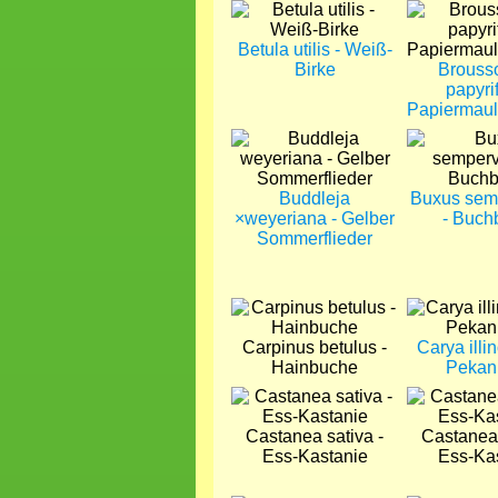
Bild
Bild
Betula utilis - Weiß-
Birke
Brouss
papyrif
Papiermau
Bild
Bild
Buddleja
Buxus sem
×weyeriana - Gelber
- Buc
Sommerflieder
Bild
Bild
Carpinus betulus -
Carya illin
Hainbuche
Pekan
Bild
Bild
Castanea sativa -
Castanea 
Ess-Kastanie
Ess-Ka