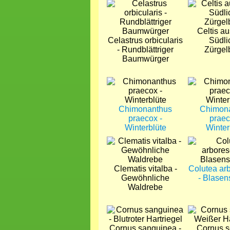
Bild
Bild
Celtis aus
Celastrus orbicularis
Südli
- Rundblättriger
Zürge
Baumwürger
Bild
Bild
Chimonanthus
Chimon
praecox -
praec
Winterblüte
Winter
Bild
Bild
Clematis vitalba -
Colutea ar
Gewöhnliche
- Blasen
Waldrebe
Bild
Bild
Cornus sanguinea -
Cornus s