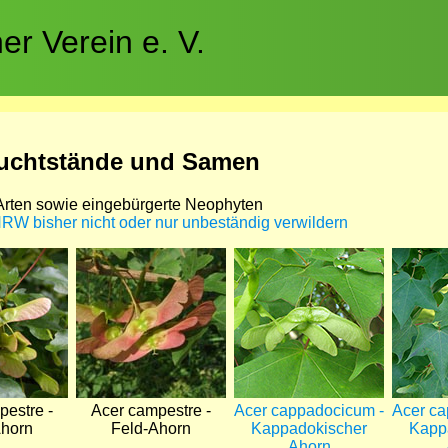
r Verein e. V.
ruchtstände und Samen
rten sowie eingebürgerte Neophyten
 NRW bisher nicht oder nur unbeständig verwildern
Bild
Bild
Bild
pestre -
Acer campestre -
Acer cappadocicum -
Acer ca
Ahorn
Feld-Ahorn
Kappadokischer
Kapp
Ahorn