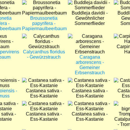
Bild
Bild
Bild
Buddleja davidii -
Buddle
onetia
Broussonetia
Gewöhnlicher
Gew
era -
papyrifera -
Sommerflieder
Somm
lbeerbaum
Papiermaulbeerbaum
Bild
Bild
Bild
Carpin
pervirens
Calycanthus floridus
Ha
hbaum
- Gewürzstrauch
Caragana
arborescens -
Gemeiner
Erbsenstrauch
Bild
Bild
Bild
oiensis -
Castanea sativa -
Castanea sativa -
Casta
nuss
Ess-Kastanie
Ess-Kastanie
Ess
Bild
Bild
Bild
sativa -
Castanea sativa -
Castanea sativa -
stanie
Ess-Kastanie
Ess-Kastanie
Catalpa
- Tro