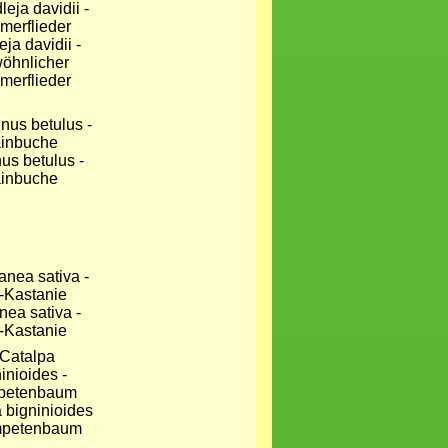
ja davidii -
öhnlicher
erflieder
us betulus -
inbuche
nea sativa -
-Kastanie
 bigninioides
mpetenbaum