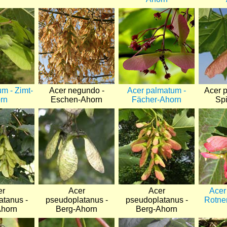
Bild
Bild
Bild
um - Zimt-
Acer negundo -
Acer palmatum -
Acer p
rn
Eschen-Ahorn
Fächer-Ahorn
Spi
Bild
Bild
Bild
er
Acer
Acer
Acer 
atanus -
pseudoplatanus -
pseudoplatanus -
Rotne
Ahorn
Berg-Ahorn
Berg-Ahorn
Bild
Bild
Bild