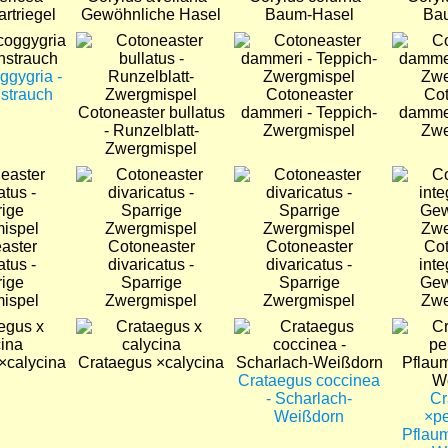
rtriegel
Gewöhnliche Hasel
Baum-Hasel
Ba
Bild
Bild
Bild
ggygria -
strauch
Cotoneaster
Cot
Cotoneaster bullatus
dammeri - Teppich-
dammer
- Runzelblatt-
Zwergmispel
Zwe
Zwergmispel
Bild
Bild
Bild
aster
Cotoneaster
Cotoneaster
Cot
atus -
divaricatus -
divaricatus -
inte
rige
Sparrige
Sparrige
Gew
ispel
Zwergmispel
Zwergmispel
Zwe
Bild
Bild
Bild
×calycina
Crataegus ×calycina
Crataegus coccinea
- Scharlach-
Cr
Weißdorn
×pe
Pflaum