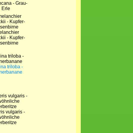
ncana - Grau-
Erle
lanchier
kii - Kupfer-
senbirne
na triloba -
anerbanane
is vulgaris -
öhnliche
rberitze