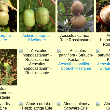
arguta -
Actinidia arguta -
Aesculus carnea -
A
eere
Kiwibeere
Rote Rosskastanie
hippo
Ros
Bild
Bild
Bild
Aesculus
Aesculus parviflora -
Aesculu
hippocastanum -
Strauch-Kastanie
Strau
Rosskastanie
ulus
tanum -
stanie
Bild
Bild
Bild