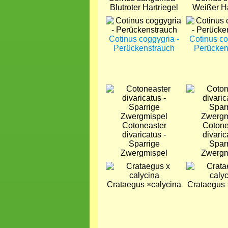
Blutroter Hartriegel
Weißer Ha
Bild
Bild
Cotinus coggygria -
Cotinus co
Perückenstrauch
Perücken
Bild
Bild
Cotoneaster
Cotone
divaricatus -
divaric
Sparrige
Spar
Zwergmispel
Zwergm
Bild
Bild
Crataegus ×calycina
Crataegus 