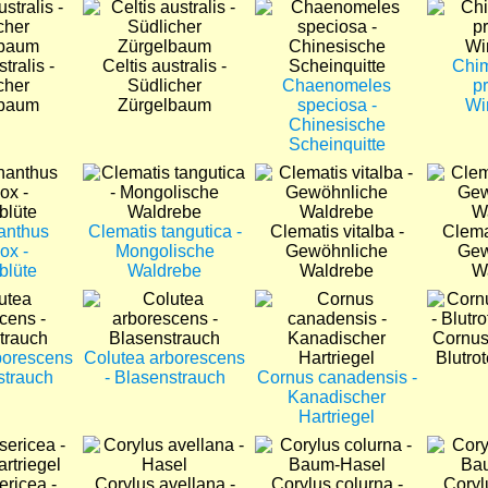
Bild
Bild
Bild
tralis -
Celtis australis -
Chi
cher
Südlicher
Chaenomeles
p
lbaum
Zürgelbaum
speciosa -
Wi
Chinesische
Scheinquitte
Bild
Bild
Bild
anthus
Clematis tangutica -
Clematis vitalba -
Clemat
ox -
Mongolische
Gewöhnliche
Gew
blüte
Waldrebe
Waldrebe
W
Bild
Bild
Bild
Cornus
borescens
Colutea arborescens
Blutrot
strauch
- Blasenstrauch
Cornus canadensis -
Kanadischer
Hartriegel
Bild
Bild
Bild
ericea -
Corylus avellana -
Corylus colurna -
Coryl