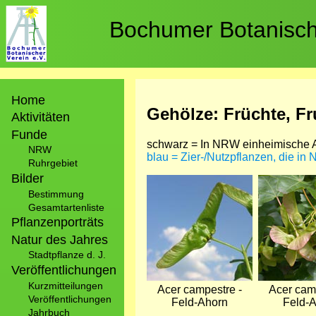
Direkt
zum
Bochumer Botanische
Inhalt
Hauptnavigation
Home
Gehölze: Früchte, F
Aktivitäten
Funde
schwarz = In NRW einheimische A
NRW
blau = Zier-/Nutzpflanzen, die in
Ruhrgebiet
Bilder
Bild
Bild
Bestimmung
Gesamtartenliste
Pflanzenporträts
Natur des Jahres
Stadtpflanze d. J.
Veröffentlichungen
Kurzmitteilungen
Acer campestre -
Acer cam
Veröffentlichungen
Feld-Ahorn
Feld-
Jahrbuch