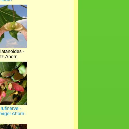
latanoides -
tz-Ahorn
rufinerve -
rviger Ahorn