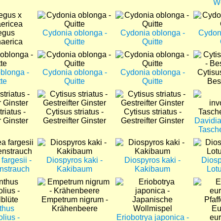
W
Bild
Bild
Bild
egus
Cydonia oblonga -
Cydonia oblonga -
Cydoni
aerica
Quitte
Quitte
Bild
Bild
Bild
blonga -
Cydonia oblonga -
Cydonia oblonga -
Cytisu
te
Quitte
Quitte
Bes
Bild
Bild
Bild
riatus -
Cytisus striatus -
Cytisus striatus -
r Ginster
Gestreifter Ginster
Gestreifter Ginster
Davidia
Tasch
Bild
Bild
Bild
fargesii -
Diospyros kaki -
Diospyros kaki -
Diosp
nstrauch
Kakibaum
Kakibaum
Lot
Bild
Bild
Bild
Empetrum nigrum -
thus
Krähenbeere
Eu
olius -
Eriobotrya japonica -
eur